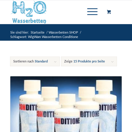
Sie sind hier:
Startseite
/
Wasserbetten SHOP
/
Schlagwort: WigWam Wasserbetten Conditione
Sortieren nach
Standard
Zeige
15 Produkte pro Seite