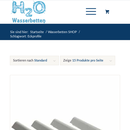
Sie sind hier:
Startseite
/
Wasserbetten SHOP
/
Schlagwort: Eckprofile
Sortieren nach
Standard
Zeige
15 Produkte pro Seite