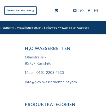
Terminvereinbarung
r:
Startseite
/
Wasserbetten SHOP
/
Schlagwort: Wigwam 8 Star Wasserbett
H₂O WASSERBETTEN
Ohmstraße 7
85757 Karlsfeld
Mobil:
0151 2203 4630
info@h2o-wasserbetten.bayern
PRODUKTKATEGORIEN