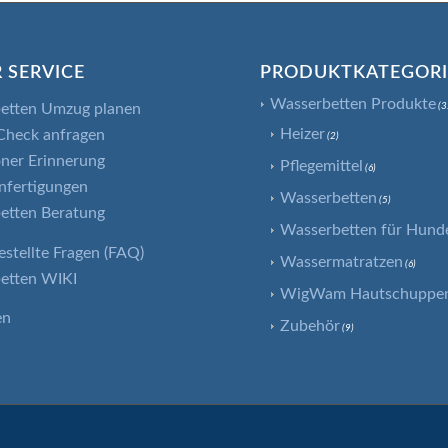
 SERVICE
PRODUKTKATEGOR
Wasserbetten Produkte
etten Umzug planen
(3
Heizer
Check anfragen
(2)
ner Erinnerung
Pflegemittel
(6)
nfertigungen
Wasserbetten
(5)
etten Beratung
Wasserbetten für Hund
estellte Fragen (FAQ)
Wassermatratzen
(6)
etten WIKI
WigWam Hautschuppenf
en
Zubehör
(9)