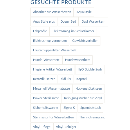
GESUCHTE PRODUKTE
Absorber für Wasserbetten
Aqua Style
Aqua Style plus
Doggy Bed
Dual Wasserkern
Eckprofile
Elektrosmog im Schlafzimmer
Elektrosmog vermeiden
Gewichtsverteiler
Hautschuppenfilter Wasserbett
Hunde-Wasserbett
Hundewasserbett
Hygiene Artikel Wasserbett
H₂O Bubble Sorb
Keramik Heizer
Kidi Fix
Kopfteil
Mesamoll Wassermatratze
Nackenstützkissen
Power Sterilisator
Reinigungstücher für Vinyl
Sicherheitswanne
Sigma K
Spannbetttuch
Sterilisator für Wasserbetten
Thermotrennwand
Vinyl-Pflege
Vinyl-Reiniger