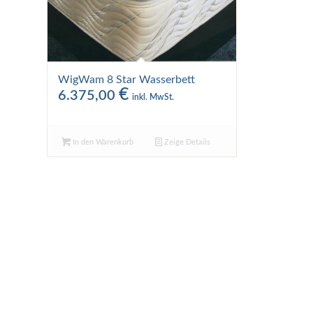
WigWam 8 Star Wasserbett
€
6.375,00
inkl. MwSt.
In den Warenkorb
Zeige Details