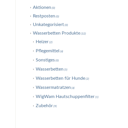
Aktionen
(0)
Restposten
(0)
Unkategorisiert
(0)
Wasserbetten Produkte
(32)
Heizer
(2)
Pflegemittel
(6)
Sonstiges
(0)
Wasserbetten
(5)
Wasserbetten für Hunde
(2)
Wassermatratzen
(6)
WigWam Hautschuppenfilter
(1)
Zubehör
(9)