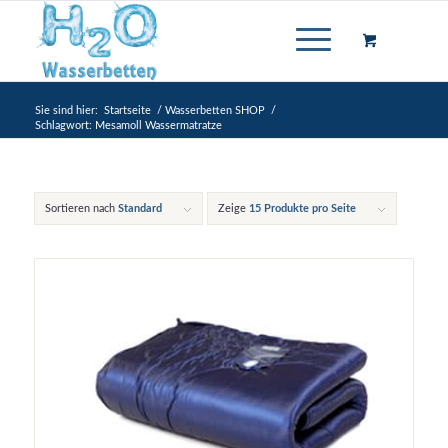
Sie sind hier:
Startseite
/
Wasserbetten SHOP
/
Schlagwort: Mesamoll Wassermatratze
Sortieren nach
Standard
Zeige
15 Produkte pro Seite