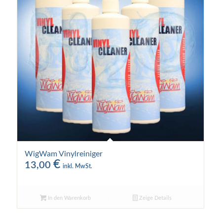
WigWam Vinylreiniger
€
13,00
inkl. MwSt.
In den Warenkorb
Zeige Details