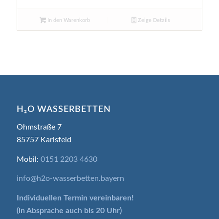
In den Warenkorb
Zeige Details
H₂O WASSERBETTEN
Ohmstraße 7
85757 Karlsfeld
Mobil:
0151 2203 4630
info@h2o-wasserbetten.bayern
Individuellen Termin
vereinbaren!
(in Absprache auch bis 20 Uhr)