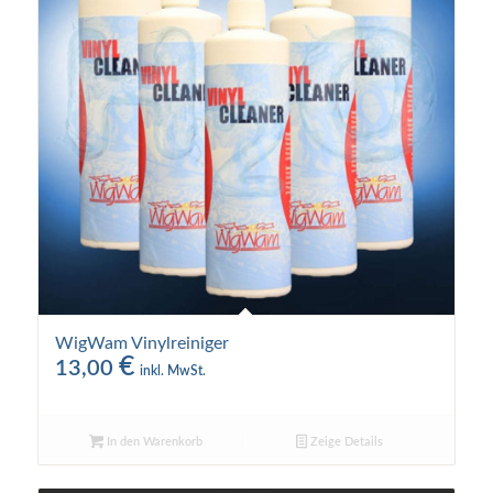
WigWam Vinylreiniger
€
13,00
inkl. MwSt.
In den Warenkorb
Zeige Details