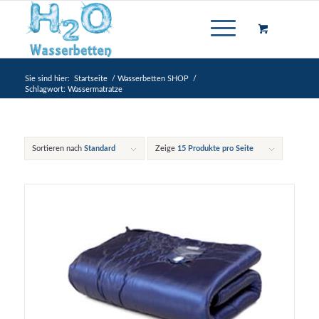
Sie sind hier:
Startseite
/
Wasserbetten SHOP
/
Schlagwort: Wassermatratze
Sortieren nach
Standard
Zeige
15 Produkte pro Seite