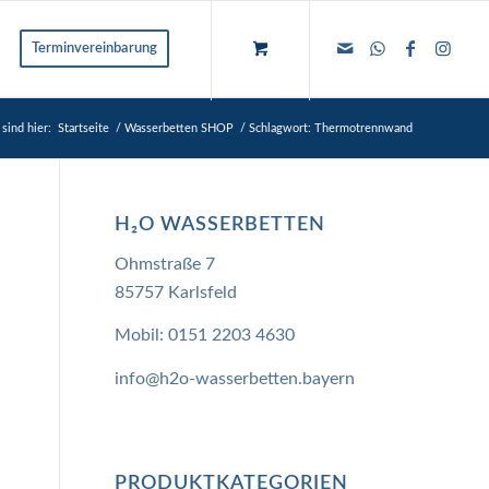
Terminvereinbarung
 sind hier:
Startseite
/
Wasserbetten SHOP
/
Schlagwort: Thermotrennwand
H₂O WASSERBETTEN
Ohmstraße 7
85757 Karlsfeld
Mobil:
0151 2203 4630
info@h2o-wasserbetten.bayern
PRODUKTKATEGORIEN