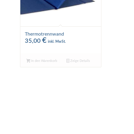
Thermotrennwand
€
35,00
inkl. MwSt.
In den Warenkorb
Zeige Details