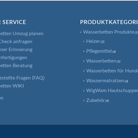
 SERVICE
PRODUKTKATEGOR
Wasserbetten Produkte
etten Umzug planen
(3
Heizer
Check anfragen
(2)
ner Erinnerung
Pflegemittel
(6)
nfertigungen
Wasserbetten
(5)
etten Beratung
Wasserbetten für Hund
estellte Fragen (FAQ)
Wassermatratzen
(6)
etten WIKI
WigWam Hautschuppenf
en
Zubehör
(9)