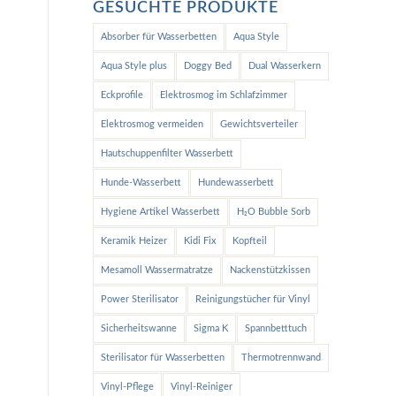
GESUCHTE PRODUKTE
Absorber für Wasserbetten
Aqua Style
Aqua Style plus
Doggy Bed
Dual Wasserkern
Eckprofile
Elektrosmog im Schlafzimmer
Elektrosmog vermeiden
Gewichtsverteiler
Hautschuppenfilter Wasserbett
Hunde-Wasserbett
Hundewasserbett
Hygiene Artikel Wasserbett
H₂O Bubble Sorb
Keramik Heizer
Kidi Fix
Kopfteil
Mesamoll Wassermatratze
Nackenstützkissen
Power Sterilisator
Reinigungstücher für Vinyl
Sicherheitswanne
Sigma K
Spannbetttuch
Sterilisator für Wasserbetten
Thermotrennwand
Vinyl-Pflege
Vinyl-Reiniger