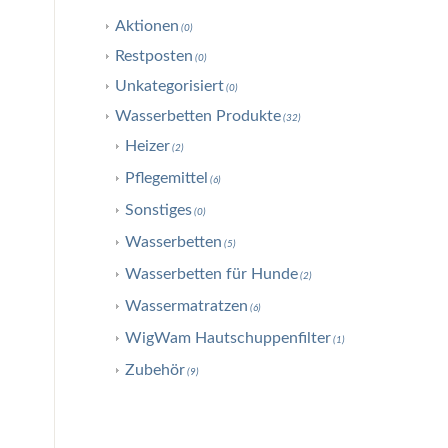
Aktionen
(0)
Restposten
(0)
Unkategorisiert
(0)
Wasserbetten Produkte
(32)
Heizer
(2)
Pflegemittel
(6)
Sonstiges
(0)
Wasserbetten
(5)
Wasserbetten für Hunde
(2)
Wassermatratzen
(6)
WigWam Hautschuppenfilter
(1)
Zubehör
(9)