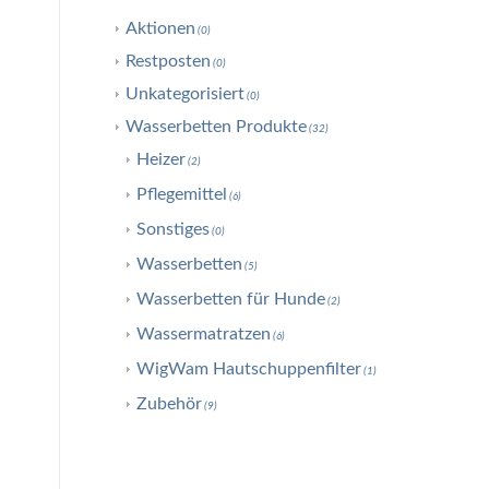
Aktionen
(0)
Restposten
(0)
Unkategorisiert
(0)
Wasserbetten Produkte
(32)
Heizer
(2)
Pflegemittel
(6)
Sonstiges
(0)
Wasserbetten
(5)
Wasserbetten für Hunde
(2)
Wassermatratzen
(6)
WigWam Hautschuppenfilter
(1)
Zubehör
(9)