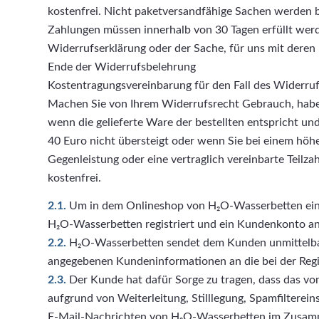
kostenfrei. Nicht paketversandfähige Sachen werden b
Zahlungen müssen innerhalb von 30 Tagen erfüllt werde
Widerrufserklärung oder der Sache, für uns mit deren
Ende der Widerrufsbelehrung
Kostentragungsvereinbarung für den Fall des Widerruf
Machen Sie von Ihrem Widerrufsrecht Gebrauch, haben
wenn die gelieferte Ware der bestellten entspricht u
40 Euro nicht übersteigt oder wenn Sie bei einem höh
Gegenleistung oder eine vertraglich vereinbarte Teilza
kostenfrei.
2.1.
Um in dem Onlineshop von H₂O-Wasserbetten einkau
H₂O-Wasserbetten registriert und ein Kundenkonto an
2.2.
H₂O-Wasserbetten sendet dem Kunden unmittelbar 
angegebenen Kundeninformationen an die bei der Reg
2.3.
Der Kunde hat dafür Sorge zu tragen, dass das vo
aufgrund von Weiterleitung, Stilllegung, Spamfiltere
E-Mail-Nachrichten von H₂O-Wasserbetten im Zusamme