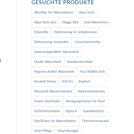
GESUCHTE PRODUKTE
Absorber für Wasserbetten
Aqua Style
Aqua Style plus
Doggy Bed
Dual Wasserkern
Eckprofile
Elektrosmog im Schlafzimmer
Elektrosmog vermeiden
Gewichtsverteiler
Hautschuppenfilter Wasserbett
g
Hunde-Wasserbett
Hundewasserbett
Hygiene Artikel Wasserbett
H₂O Bubble Sorb
Keramik Heizer
Kidi Fix
Kopfteil
Mesamoll Wassermatratze
Nackenstützkissen
Power Sterilisator
Reinigungstücher für Vinyl
Sicherheitswanne
Sigma K
Spannbetttuch
Sterilisator für Wasserbetten
Thermotrennwand
Vinyl-Pflege
Vinyl-Reiniger