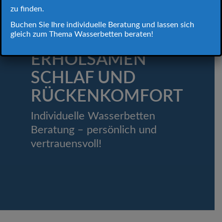
H₂O
zu finden.
WASSERBETTEN,
Buchen Sie Ihre individuelle Beratung und lassen sich
gleich zum Thema Wasserbetten beraten!
SPEZIALIST FÜR
ERHOLSAMEN
SCHLAF UND
RÜCKENKOMFORT
Individuelle Wasserbetten
Beratung – persönlich und
vertrauensvoll!