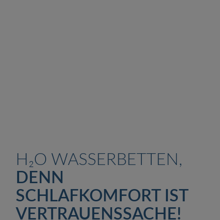
BEI
H₂O
WASSERBETTEN
Individuelle Wasserbetten Beratung –
jetzt flexibel, online und vor Ort
Buchen Sie Ihren Service
online
oder
rufen Sie unter
0151 2203 4630
an.
H₂O WASSERBETTEN,
DENN
SCHLAFKOMFORT IST
VERTRAUENSSACHE!