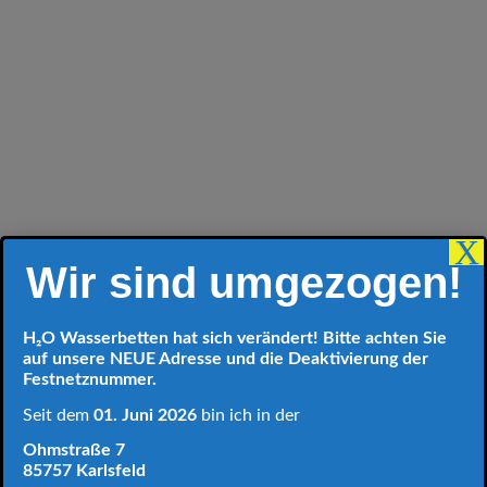
Möglichkeit ein komplettes Bett zu erwerben –
dabei erfülle ich auf Anfrage auch gerne
Sonderwünsche
. Auch wenn Sie schon ein
passendes Gestell haben, ich kümmere mich
um die perfekte Wassermatratze. Denn in
nahezu jedes Bettgestell passt auch ein
Wasserbett.
X
Wir sind umgezogen!
H₂O Wasserbetten hat sich verändert! Bitte achten Sie
auf unsere NEUE Adresse und die Deaktivierung der
Festnetznummer.
Seit dem
01. Juni 2026
bin ich in der
Ohmstraße 7
85757 Karlsfeld