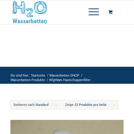
Sie sind hier:
Startseite
/
Wasserbetten SHOP
/
Wasserbetten Produkte
/
WigWam Hautschuppenfilter
Sortieren nach
Standard
Zeige
15 Produkte pro Seite