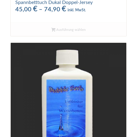
Spannbetttuch Dukal Doppel-Jersey
€
€
Preisspanne:
45,00
–
74,90
inkl. MwSt.
45,00 €
bis
74,90 €
Ausführung wählen