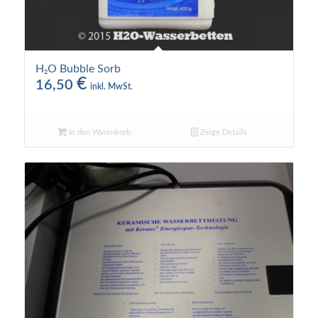
H₂O Bubble Sorb
€
16,50
inkl. MwSt.
In den Warenkorb
Zeige Details