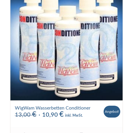
WigWam Wasserbetten Conditioner
Angebot!
€
€
Ursprünglicher
Aktueller
13,00
10,90
inkl. MwSt.
Preis
Preis
war:
ist: