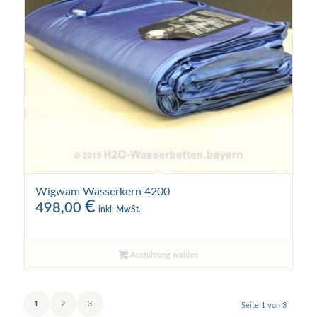
Wigwam Wasserkern 4200
€
498,00
inkl. MwSt.
Ausführung wählen
1
2
3
Seite 1 von 3