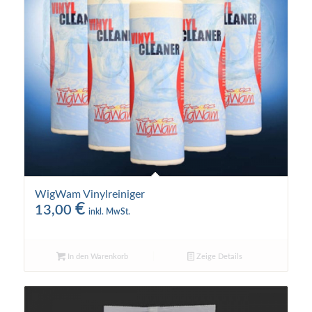
WigWam Vinylreiniger
€
13,00
inkl. MwSt.
In den Warenkorb
Zeige Details