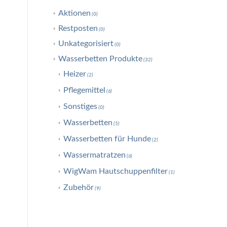
Aktionen
(0)
Restposten
(0)
Unkategorisiert
(0)
Wasserbetten Produkte
(32)
Heizer
(2)
Pflegemittel
(6)
Sonstiges
(0)
Wasserbetten
(5)
Wasserbetten für Hunde
(2)
Wassermatratzen
(6)
WigWam Hautschuppenfilter
(1)
Zubehör
(9)