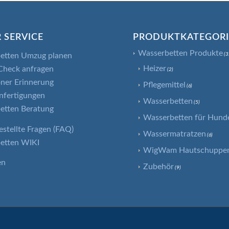
 SERVICE
PRODUKTKATEGOR
Wasserbetten Produkte
etten Umzug planen
(3
Heizer
Check anfragen
(2)
ner Erinnerung
Pflegemittel
(6)
nfertigungen
Wasserbetten
(5)
etten Beratung
Wasserbetten für Hund
estellte Fragen (FAQ)
Wassermatratzen
(6)
etten WIKI
WigWam Hautschuppenf
en
Zubehör
(9)