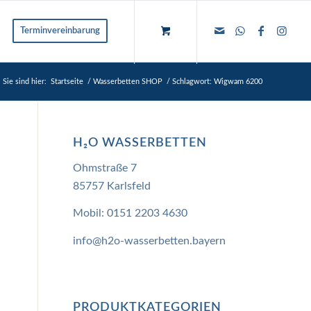
Terminvereinbarung
Sie sind hier:
Startseite
/
Wasserbetten SHOP
/
Schlagwort: Wigwam 6200
H₂O WASSERBETTEN
Ohmstraße 7
85757 Karlsfeld
Mobil:
0151 2203 4630
info@h2o-wasserbetten.bayern
PRODUKTKATEGORIEN