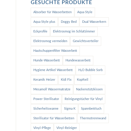
GESUCHTE PRODUKTE
Absorber für Wasserbetten
Aqua Style
Aqua Style plus
Doggy Bed
Dual Wasserkern
Eckprofile
Elektrosmog im Schlafzimmer
Elektrosmog vermeiden
Gewichtsverteiler
Hautschuppenfilter Wasserbett
Hunde-Wasserbett
Hundewasserbett
Hygiene Artikel Wasserbett
H₂O Bubble Sorb
Keramik Heizer
Kidi Fix
Kopfteil
Mesamoll Wassermatratze
Nackenstützkissen
Power Sterilisator
Reinigungstücher für Vinyl
Sicherheitswanne
Sigma K
Spannbetttuch
Sterilisator für Wasserbetten
Thermotrennwand
Vinyl-Pflege
Vinyl-Reiniger