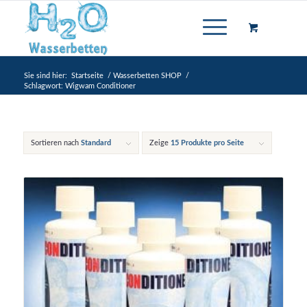
Sie sind hier:
Startseite
/
Wasserbetten SHOP
/
Schlagwort: Wigwam Conditioner
Sortieren nach
Standard
Zeige
15 Produkte pro Seite