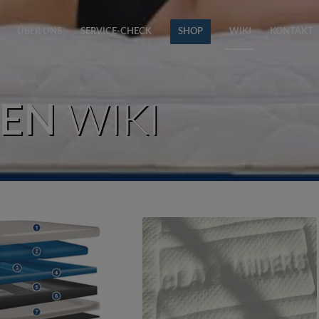
ÜBER UNS
SERVICE-CHECK
SHOP
WIKI
KONTAKT
TEN
WIKI