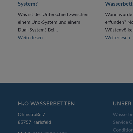
System?
Wasserbett
Was ist der Unterschied zwischen
Wann wurde 
einem Uno-System und einem
erfunden? N
Dual-System? Bei…
Wüstenvölke
Weiterlesen
Weiterlesen
H₂O WASSERBETTEN
UNSER 
Ohmstraße 7
Wasserbe
85757 Karlsfeld
Service C
Condition