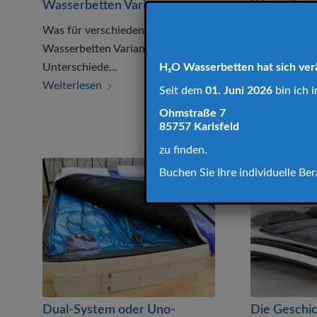
Wasserbetten Varianten
Wasserbette
Was für verschiedene
Gibt es Wasse
Wasserbetten Varianten gibt es?
Oder welche V
Unterschiede…
H₂O Wasserbetten hat sich ver
Weiterlesen
Weiterlesen
Seit dem
01. Juni 2026
bin ich i
Ohmstraße 7
85757 Karlsfeld
zu finden.
Buchen Sie Ihre individuelle B
Dual-System oder Uno-
Die Geschi