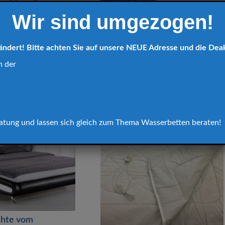
n Vorteile
Wir sind umgezogen!
rbetten Vorteile?
Was ist Pilling?
orteile bietet mir…
Pilling? Was ist das denn? Als
ändert! Bitte achten Sie auf unsere NEUE Adresse und die Dea
Pilling wird die Entstehung
n der
kleiner…
Weiterlesen
eratung und lassen sich gleich zum Thema Wasserbetten beraten!
chte vom