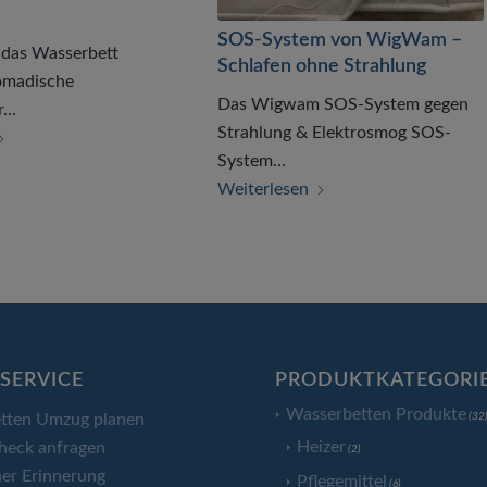
SOS-System von WigWam –
das Wasserbett
Schlafen ohne Strahlung
omadische
Das Wigwam SOS-System gegen
r…
Strahlung & Elektrosmog SOS-
System…
Weiterlesen
SERVICE
PRODUKTKATEGORI
Wasserbetten Produkte
tten Umzug planen
(32
Heizer
heck anfragen
(2)
er Erinnerung
Pflegemittel
(6)