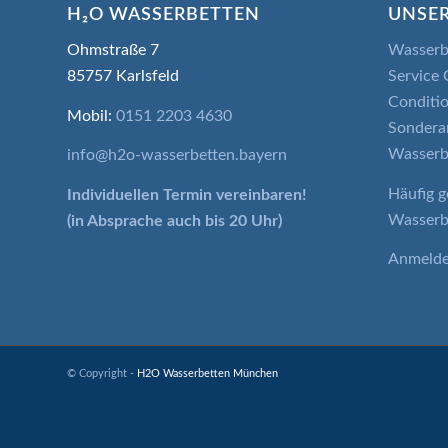
H₂O WASSERBETTEN
UNSER
Ohmstraße 7
Wasserb
85757 Karlsfeld
Service 
Conditio
Mobil:
0151 2203 4630
Sondera
Wasserb
info@h2o-wasserbetten.bayern
Häufig g
Individuellen Termin
vereinbaren!
Wasserb
(in Absprache auch bis 20 Uhr)
Anmeld
© Copyright -
H2O Wasserbetten München