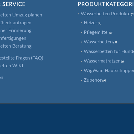
 SERVICE
PRODUKTKATEGOR
Wasserbetten Produkte
etten Umzug planen
(3
Heizer
Check anfragen
(2)
ner Erinnerung
Pflegemittel
(6)
nfertigungen
Wasserbetten
(5)
etten Beratung
Wasserbetten für Hund
estellte Fragen (FAQ)
Wassermatratzen
(6)
etten WIKI
WigWam Hautschuppenf
en
Zubehör
(9)