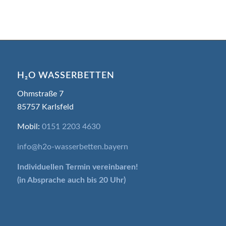
H₂O WASSERBETTEN
Ohmstraße 7
85757 Karlsfeld
Mobil:
0151 2203 4630
info@h2o-wasserbetten.bayern
Individuellen Termin
vereinbaren!
(in Absprache auch bis 20 Uhr)