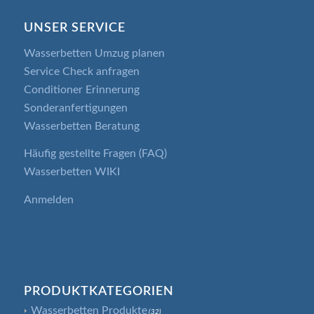
UNSER SERVICE
Wasserbetten Umzug planen
Service Check anfragen
Conditioner Erinnerung
Sonderanfertigungen
Wasserbetten Beratung
Häufig gestellte Fragen (FAQ)
Wasserbetten WIKI
Anmelden
PRODUKTKATEGORIEN
Wasserbetten Produkte
(32)