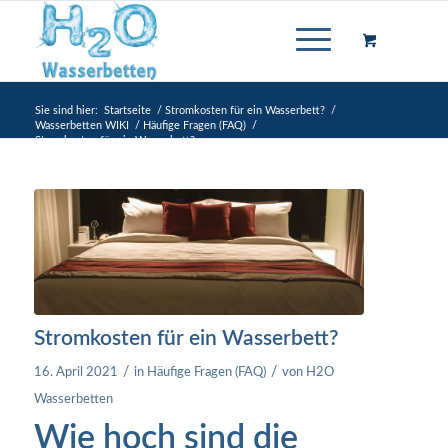
Sie sind hier:
Startseite
/
Stromkosten für ein Wasserbett?
/
Wasserbetten WIKI
/
Häufige Fragen (FAQ)
/
Stromkosten für ein Wasserbett?
Stromkosten für ein Wasserbett?
/
/
16. April 2021
in
Häufige Fragen (FAQ)
von
H2O
Wasserbetten
Wie hoch sind die