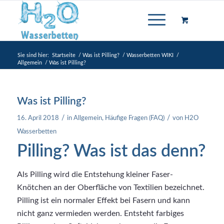
Sie sind hier:
Startseite
/
Was ist Pilling?
/
Wasserbetten WIKI
/
Allgemein
/
Was ist Pilling?
Was ist Pilling?
/
/
16. April 2018
in
Allgemein
,
Häufige Fragen (FAQ)
von
H2O
Wasserbetten
Pilling? Was ist das denn?
Als Pilling wird die Entstehung kleiner Faser-
Knötchen an der Oberfläche von Textilien bezeichnet.
Pilling ist ein normaler Effekt bei Fasern und kann
nicht ganz vermieden werden. Entsteht farbiges