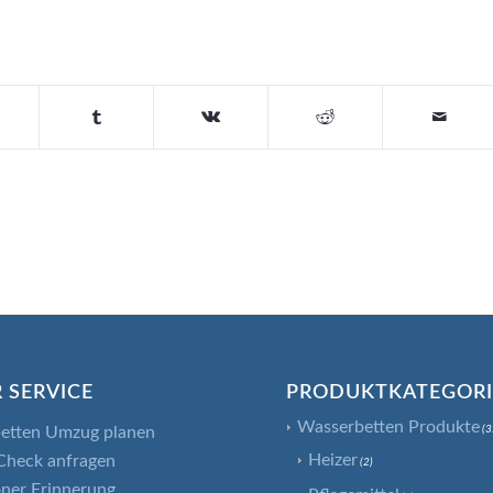
 SERVICE
PRODUKTKATEGOR
Wasserbetten Produkte
etten Umzug planen
(3
Heizer
Check anfragen
(2)
ner Erinnerung