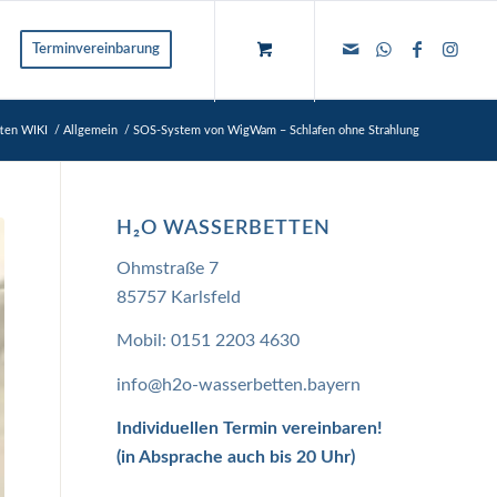
Terminvereinbarung
ten WIKI
/
Allgemein
/
SOS-System von WigWam – Schlafen ohne Strahlung
H₂O WASSERBETTEN
Ohmstraße 7
85757 Karlsfeld
Mobil:
0151 2203 4630
info@h2o-wasserbetten.bayern
Individuellen Termin vereinbaren!
(in Absprache auch bis 20 Uhr)