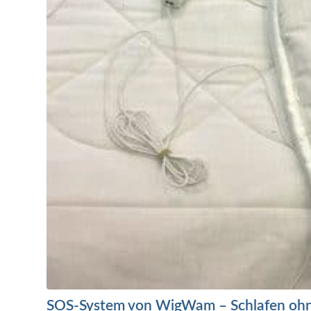
SOS-System von WigWam – Schlafen ohn