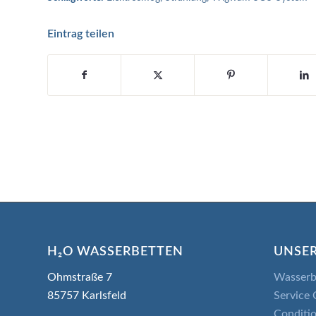
Eintrag teilen
H₂O WASSERBETTEN
UNSER
Ohmstraße 7
Wasserb
85757 Karlsfeld
Service 
Conditio