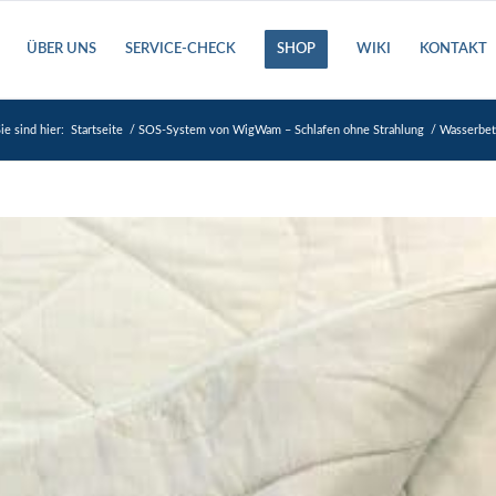
ÜBER UNS
SERVICE-CHECK
SHOP
WIKI
KONTAKT
ie sind hier:
Startseite
/
SOS-System von WigWam – Schlafen ohne Strahlung
/
Wasserbet