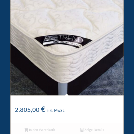
Wigwam Wasserbett 1 Kronen
€
2.805,00
inkl. MwSt.
In den Warenkorb
Zeige Details