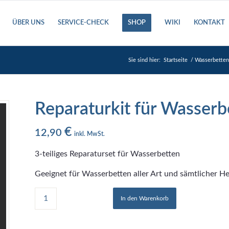
ÜBER UNS
SERVICE-CHECK
SHOP
WIKI
KONTAKT
Sie sind hier:
Startseite
/
Wasserbette
Reparaturkit für Wasserb
€
12,90
inkl. MwSt.
3-teiliges Reparaturset für Wasserbetten
Geeignet für Wasserbetten aller Art und sämtlicher Her
In den Warenkorb