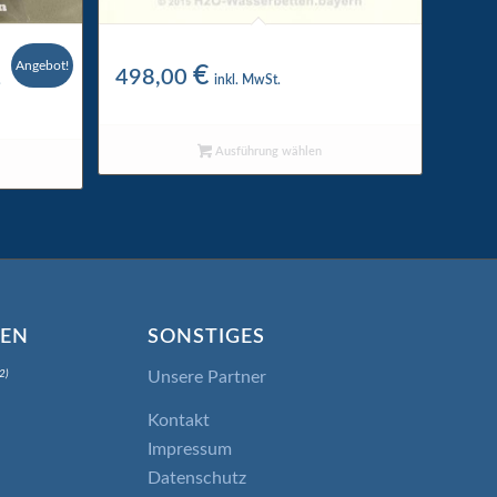
r
Wigwam Wasserkern 4200
Angebot!
€
er
tueller
498,00
.
inkl. MwSt.
eis
:
,00 €.
Ausführung wählen
IEN
SONSTIGES
Unsere Partner
2)
Kontakt
Impressum
Datenschutz