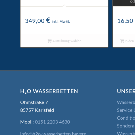
Kopfteil
H₂O Bub
€
349,00
16,50
inkl. MwSt.
Ausführung wählen
In den
H₂O WASSERBETTEN
UNSER
Ohmstraße 7
Wasserb
85757 Karlsfeld
Service 
Conditio
Mobil:
0151 2203 4630
Sondera
Wasserb
info@h2o-wasserbetten.bayern