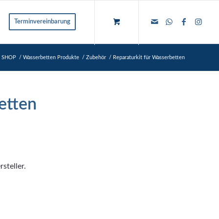
Terminvereinbarung
n SHOP
/
Wasserbetten Produkte
/
Zubehör
/
Reparaturkit für Wasserbetten
etten
steller.