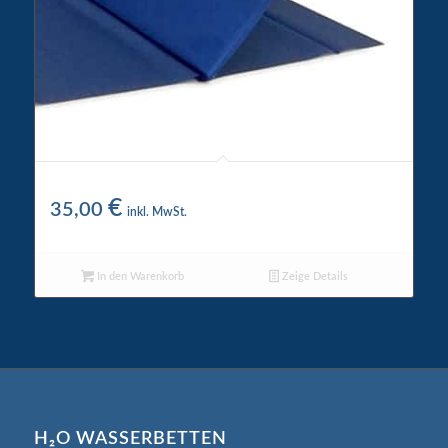
Thermotrennwand
€
35,00
inkl. MwSt.
In den Warenkorb
Zeige Details
H₂O WASSERBETTEN