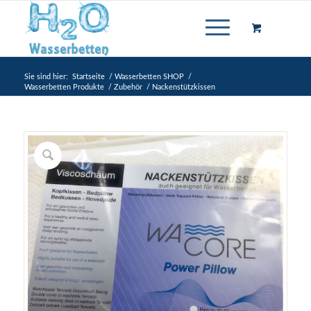
Sie sind hier:
Startseite
/
Wasserbetten SHOP
/
Wasserbetten Produkte
/
Zubehör
/
Nackenstützkissen