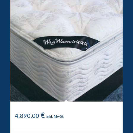
WigWam 4 Star Wasserbett
€
4.890,00
inkl. MwSt.