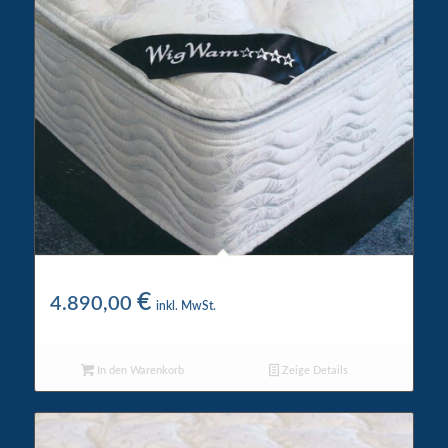
WigWam 4 Star Wasserbett
€
4.890,00
inkl. MwSt.
In den Warenkorb
Zeige Details