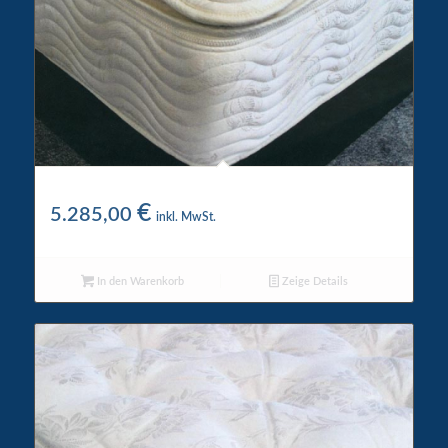
WigWam 5 Star Wasserbett
€
5.285,00
inkl. MwSt.
In den Warenkorb
Zeige Details