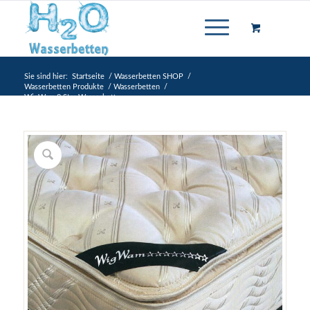
Sie sind hier:
Startseite
/
Wasserbetten SHOP
/
Wasserbetten Produkte
/
Wasserbetten
/
WigWam 8 Star Wasserbett