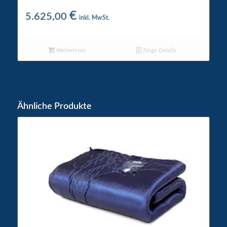
WigWam 6 Star Wasserbett
€
5.625,00
inkl. MwSt.
Weiterlesen
Zeige Details
Ähnliche Produkte