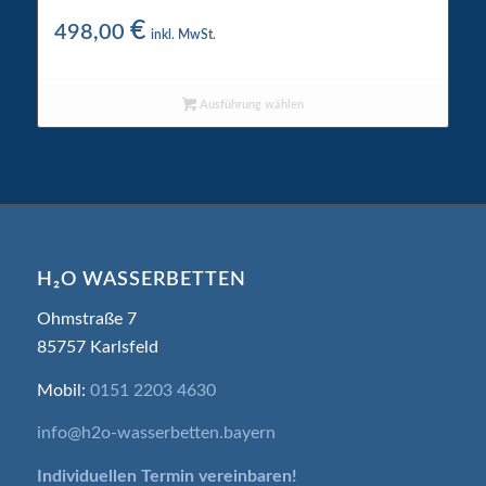
Wigwam Wasserkern 5200
€
498,00
inkl. MwSt.
Ausführung wählen
H₂O WASSERBETTEN
Ohmstraße 7
85757 Karlsfeld
Mobil:
0151 2203 4630
info@h2o-wasserbetten.bayern
Individuellen Termin
vereinbaren!