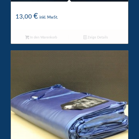
WigWam Vinylreiniger
€
13,00
inkl. MwSt.
In den Warenkorb
Zeige Details