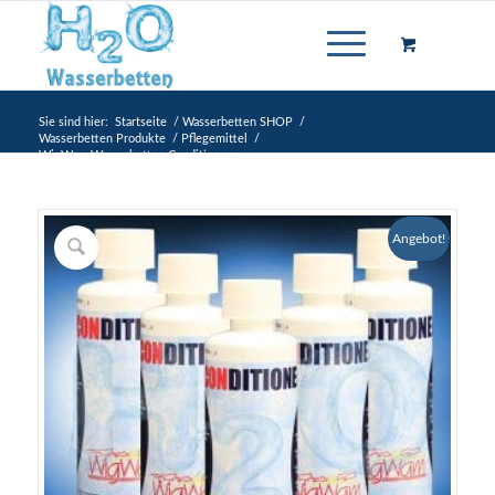
Sie sind hier:
Startseite
/
Wasserbetten SHOP
/
Wasserbetten Produkte
/
Pflegemittel
/
WigWam Wasserbetten Conditioner
Angebot!