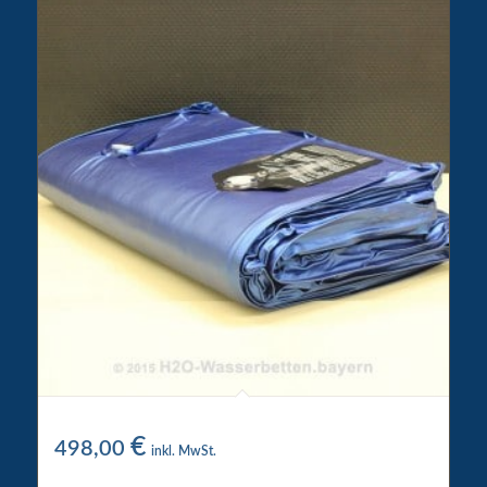
Wigwam Wasserkern 3200
€
498,00
inkl. MwSt.