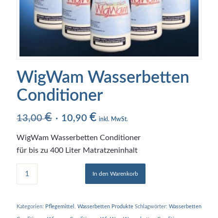
WigWam Wasserbetten
Conditioner
€
€
Ursprünglicher
Aktueller
13,00
10,90
inkl. MwSt.
Preis
Preis
WigWam Wasserbetten Conditioner
war:
ist:
für bis zu 400 Liter Matratzeninhalt
13,00 €
10,90 €.
In den Warenkorb
Kategorien:
Pflegemittel
,
Wasserbetten Produkte
Schlagwörter:
Wasserbetten