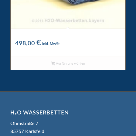
Wigwam Wasserkern 4200
€
498,00
inkl. MwSt.
Ausführung wählen
H₂O WASSERBETTEN
Ohmstraße 7
85757 Karlsfeld