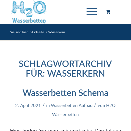
Sie sind hier:
Startseite
/
Wasserkern
SCHLAGWORTARCHIV
FÜR:
WASSERKERN
Wasserbetten Schema
/
/
2. April 2021
in
Wasserbetten Aufbau
von
H2O
Wasserbetten
Hier finden Sie eine schematische Darstellung