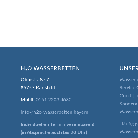
H₂O WASSERBETTEN
UNSER
Ohmstraße 7
Wasserb
85757 Karlsfeld
Service 
Conditio
Mobil:
0151 2203 4630
Sondera
Wasserb
info@h2o-wasserbetten.bayern
Häufig g
Individuellen Termin
vereinbaren!
Wasserb
(in Absprache auch bis 20 Uhr)