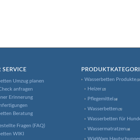
 SERVICE
PRODUKTKATEGOR
Wasserbetten Produkte
etten Umzug planen
(3
Heizer
Check anfragen
(2)
ner Erinnerung
Pflegemittel
(6)
nfertigungen
Wasserbetten
(5)
etten Beratung
Wasserbetten für Hund
estellte Fragen (FAQ)
Wassermatratzen
(6)
etten WIKI
WigWam Hautschuppenf