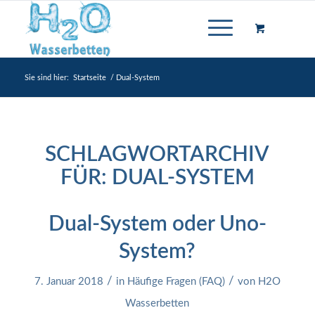
Sie sind hier:
Startseite
/
Dual-System
SCHLAGWORTARCHIV
FÜR:
DUAL-SYSTEM
Dual-System oder Uno-
System?
/
/
7. Januar 2018
in
Häufige Fragen (FAQ)
von
H2O
Wasserbetten