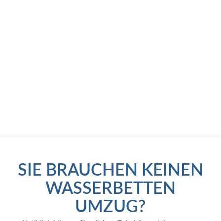
Telefonische Terminvereinbarung
Rufen Sie uns noch heute an und sichern
Sie sich Ihren persönlichen
Beratungstermin
!
Gleich hier unter
0151 – 220 34 630
SIE BRAUCHEN KEINEN
WASSERBETTEN
UMZUG?