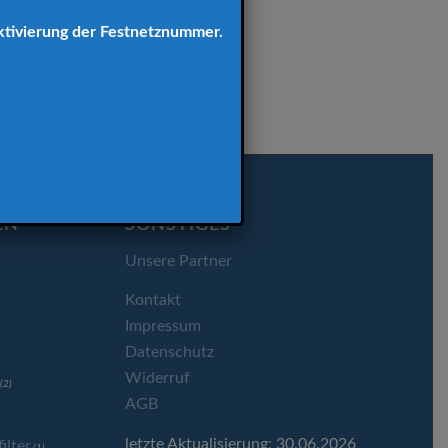
ktivierung der Festnetznummer.
EN
SONSTIGES
Unsere Partner
)
Kontakt
Impressum
Datenschutz
Widerruf
(2)
AGB
letzte Aktualisierung: 30.06.2026
lter
(1)