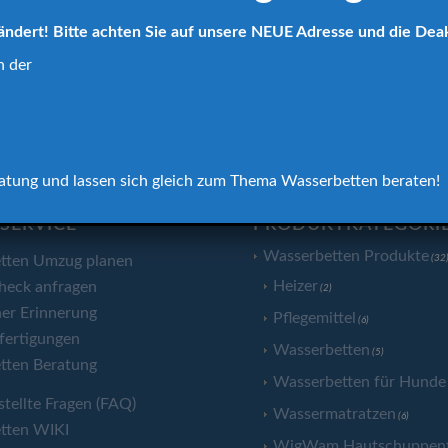
ändert! Bitte achten Sie auf unsere NEUE Adresse und die Dea
n der
eratung und lassen sich gleich zum Thema Wasserbetten beraten!
SERVICE
PRODUKTKATEGORI
Wasserbetten Produkte
tten Umzug planen
(32
Heizer
heck anfragen
(2)
er Erinnerung
Pflegemittel
(6)
fertigungen
Wasserbetten
(5)
tten Beratung
Wasserbetten für Hunde
stellte Fragen (FAQ)
Wassermatratzen
(6)
tten WIKI
WigWam Hautschuppenfi