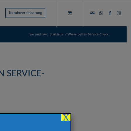
Terminvereinbarung
Sie sind hier:
Startseite
/
Wasserbetten Service-Check
 SERVICE-
X