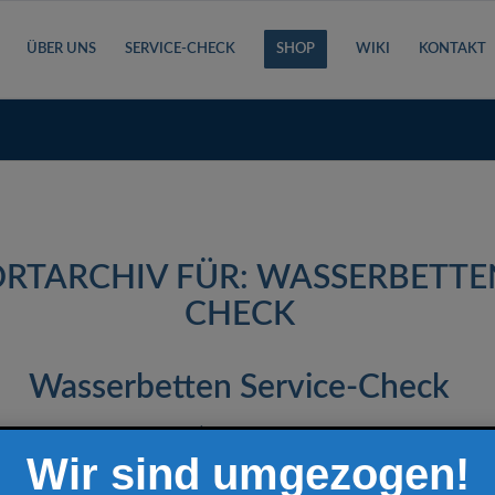
ÜBER UNS
SERVICE-CHECK
SHOP
WIKI
KONTAKT
RTARCHIV FÜR:
WASSERBETTEN
CHECK
Wasserbetten Service-Check
/
1. Juni 2024
von
H2O Wasserbetten
Wir sind umgezogen!