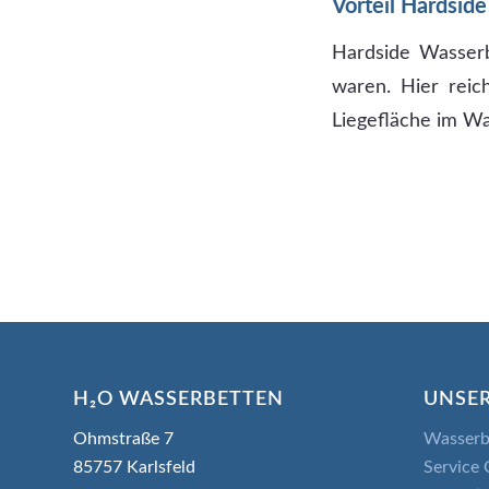
Vorteil Hardside
Hardside Wasserb
waren. Hier reic
Liegefläche im Wa
H₂O WASSERBETTEN
UNSER
Ohmstraße 7
Wasserb
85757 Karlsfeld
Service 