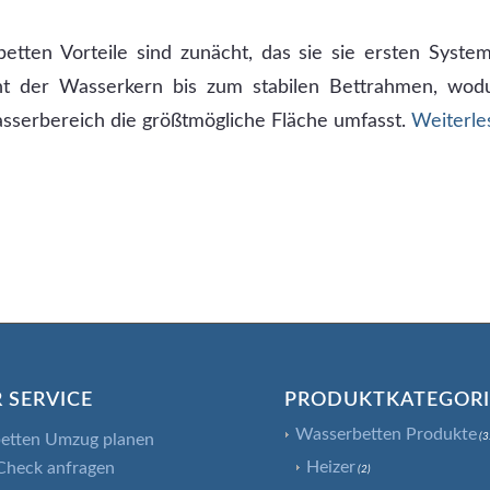
etten Vorteile sind zunächt, das sie sie ersten Syst
ht der Wasserkern bis zum stabilen Bettrahmen, wodu
sserbereich die größtmögliche Fläche umfasst.
Weiterle
 SERVICE
PRODUKTKATEGOR
Wasserbetten Produkte
etten Umzug planen
(3
Heizer
Check anfragen
(2)