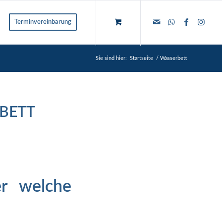
Terminvereinbarung
Sie sind hier:
Startseite
/
Wasserbett
BETT
er welche