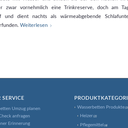
r zwar vornehmlich eine Trinkreserve, doch am Tag
f und dient nachts als wärmeabgebende Schlafunte
rfunden.
Weiterlesen
 SERVICE
PRODUKTKATEGOR
Wasserbetten Produkte
etten Umzug planen
(3
Heizer
Check anfragen
(2)
ner Erinnerung
Pflegemittel
(6)