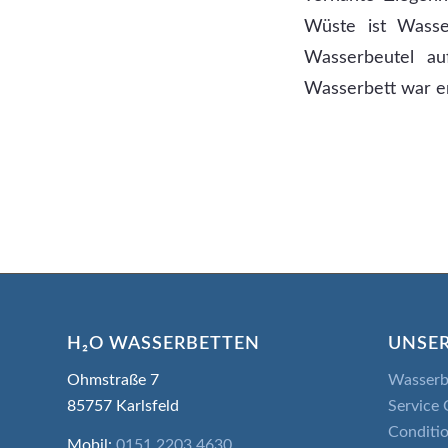
Wüste ist Wasse
Wasserbeutel au
Wasserbett war e
H₂O WASSERBETTEN
UNSER
Ohmstraße 7
Wasserb
85757 Karlsfeld
Service 
Conditio
Mobil:
0151 2203 4630