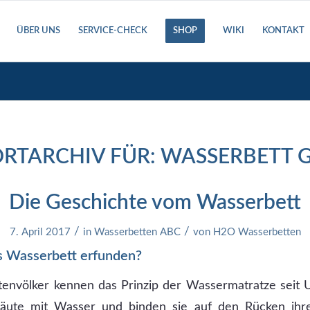
ÜBER UNS
SERVICE-CHECK
SHOP
WIKI
KONTAKT
RTARCHIV FÜR:
WASSERBETT 
Die Geschichte vom Wasserbett
/
/
7. April 2017
in
Wasserbetten ABC
von
H2O Wasserbetten
 Wasserbett erfunden?
völker kennen das Prinzip der Wassermatratze seit Ur
äute mit Wasser und binden sie auf den Rücken ihr