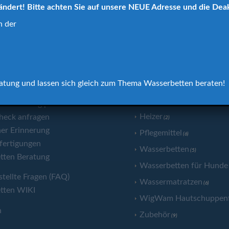
ändert! Bitte achten Sie auf unsere NEUE Adresse und die Dea
n der
eratung und lassen sich gleich zum Thema Wasserbetten beraten!
SERVICE
PRODUKTKATEGORI
Wasserbetten Produkte
tten Umzug planen
(32
Heizer
heck anfragen
(2)
er Erinnerung
Pflegemittel
(6)
fertigungen
Wasserbetten
(5)
tten Beratung
Wasserbetten für Hunde
stellte Fragen (FAQ)
Wassermatratzen
(6)
tten WIKI
WigWam Hautschuppenfi
n
Zubehör
(9)