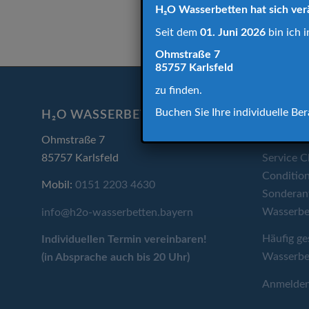
H₂O Wasserbetten hat sich ver
Seit dem
01. Juni 2026
bin ich i
Ohmstraße 7
85757 Karlsfeld
zu finden.
Buchen Sie Ihre individuelle B
H₂O WASSERBETTEN
UNSER 
Ohmstraße 7
Wasserbe
85757 Karlsfeld
Service C
Condition
Mobil:
0151 2203 4630
Sonderan
Wasserbe
info@h2o-wasserbetten.bayern
Häufig ge
Individuellen Termin
vereinbaren!
Wasserbe
(in Absprache auch bis 20 Uhr)
Anmelde