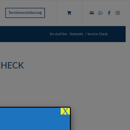
Terminvereinbarung
Sie sind hier:
Startseite
/
Service-Check
CHECK
X