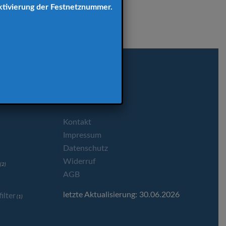
ktivierung der Festnetznummer.
EN
SONSTIGES
Unsere Partner
)
Kontakt
Impressum
Datenschutz
Widerruf
(2)
AGB
letzte Aktualisierung: 30.06.2026
lter
(1)