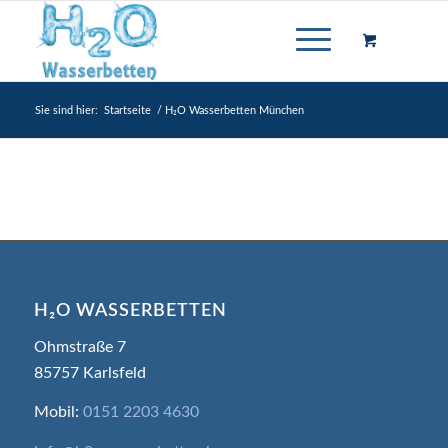
Sie sind hier:
Startseite
/
H₂O Wasserbetten München
H₂O WASSERBETTEN
Ohmstraße 7
85757 Karlsfeld
Mobil:
0151 2203 4630