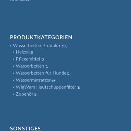
PRODUKTKATEGORIEN
Wasserbetten Produkte
(32)
Heizer
(2)
Pflegemittel
(6)
Wasserbetten
(5)
Wasserbetten für Hunde
(2)
Wassermatratzen
(6)
WigWam Hautschuppenfilter
(1)
Zubehör
(9)
SONSTIGES